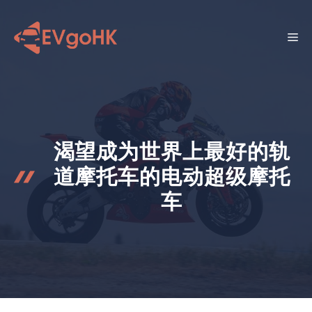
跳
至
菜
内
容
单
渴望成为世界上最好的轨
道摩托车的电动超级摩托
车