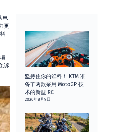
从电
力更
料
项
免诉
坚持住你的馅料！ KTM 准
备了两款采用 MotoGP 技
术的新型 RC
2026年8月9日