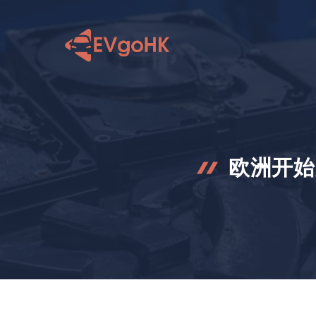
跳
至
内
容
欧洲开始