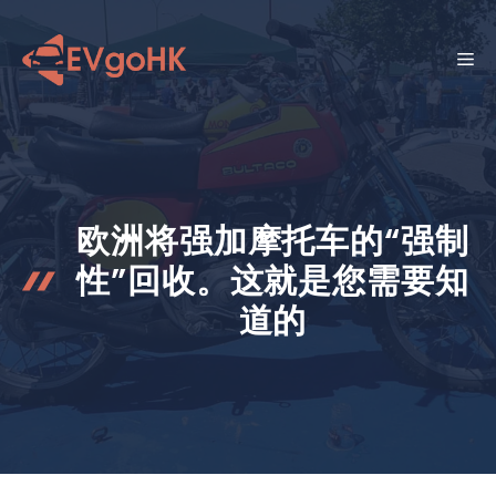
跳
至
菜
内
容
单
欧洲将强加摩托车的“强制
性”回收。这就是您需要知
道的