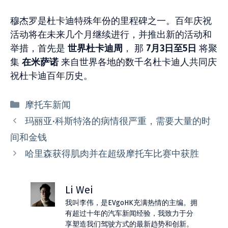
穆杰罗是杜卡迪特殊年份的里程碑之一。百年庆祝
活动将在未来几个月继续进行，并推出新的活动和
举措，首先是
世界杜卡迪周
， 那
7月3日至5日
将聚
集
在米萨诺
来自世界各地的数千名杜卡迪人共同庆
祝杜卡迪百年历史。
分
摩托车新闻
类
玛丽亚·科斯特洛的病情很严重，需要大量的时
间和金钱
哈里森获得肌肉并在超级摩托车比赛中获胜
Li Wei
我叫李伟，是EVgoHK充满热情的主编。拥
有超过十年的汽车新闻经验，我致力于分
享塑造我们驾驶方式的最新趋势和创新。