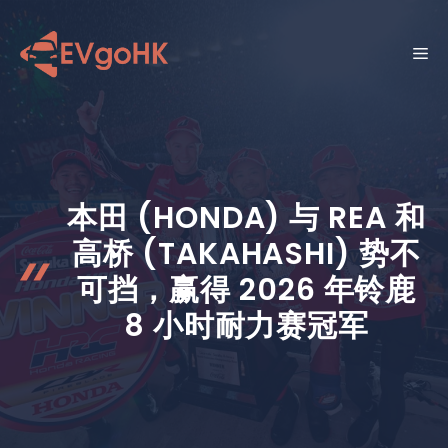
跳
至
菜
内
容
单
本田 (HONDA) 与 REA 和
高桥 (TAKAHASHI) 势不
可挡，赢得 2026 年铃鹿
8 小时耐力赛冠军