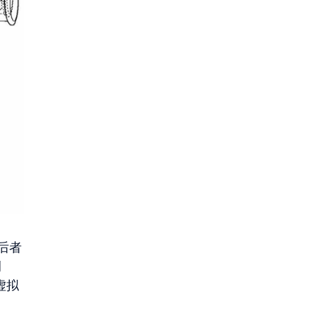
后者
例
虚拟