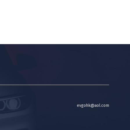
evgohk@aol.com