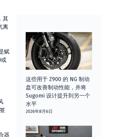
，其
气离
是赋
0或
这些用于 Z900 的 NG 制动
盘可改善制动性能，并将
Sugomi 设计提升到另一个
风
水平
签
2026年8月6日
合器