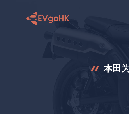
跳
至
内
容
本田为