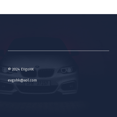
© 2024 EVgoHK
evgohk@aol.com