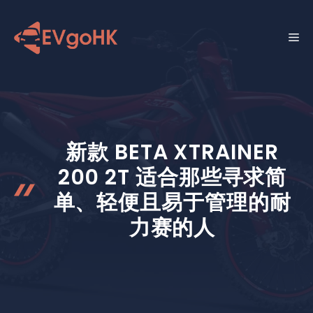
跳
至
菜
内
容
单
新款 BETA XTRAINER
200 2T 适合那些寻求简
单、轻便且易于管理的耐
力赛的人