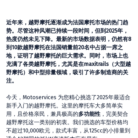
近年来，越野摩托逐
渐
成
为
法国摩托市
场
的
热门趋
势
。尽管
这
种
风
潮已持
续
一段
时间
，但到2025
年，
热
度仍然未
见
下降。最新的市
场
数据表明，仍然有8
到10
款越野摩托在法国
销
量前20
名中占据一席之
地，
证
明了越野摩托的巨大需求。同
时
，市
场
上也
充
满
了各
类
越野摩托，尤其是在
maxitrails
（大型越
野摩托）和
中型排量
领
域，吸引了
许
多制造商的关
注。
今天，Motoservices 为您精心挑选了2025年最适合
新手入门的越野摩托。这里的摩托车大多简单实
用，且价格亲民，兼具极高的
多功能性
，完美契合
越野摩托这一类别的初衷。我们挑选的车型价格均
不超过10,000欧元，款式丰富，从125cc的小排量到