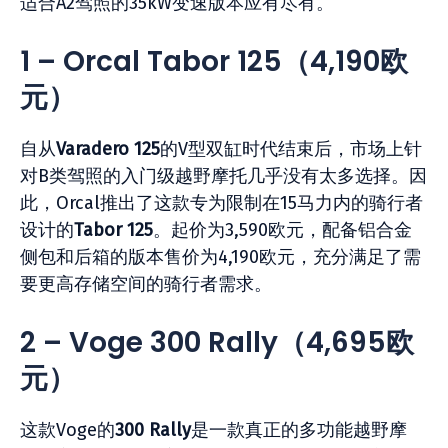
适合A2驾照的35kW变速版本应有尽有。
1 – Orcal Tabor 125
（4,190
欧
元）
自从
Varadero 125
的V型双缸时代结束后，市场上针
对B类驾照的入门级越野摩托几乎没有太多选择。因
此，Orcal推出了这款专为限制在15马力内的骑行者
设计的
Tabor 125
。起价为3,590欧元，配备铝合金
侧包和后箱的版本售价为4,190欧元，充分满足了需
要更高存储空间的骑行者需求。
2 – Voge 300 Rally
（4,695
欧
元）
这款Voge的
300 Rally
是一款真正的多功能越野摩