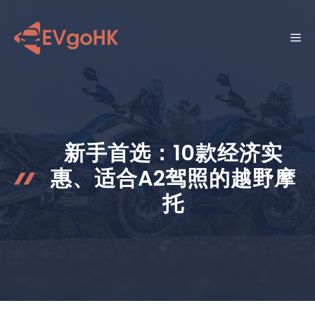
跳
至
菜
内
容
单
新手首选：10款经济实
惠、适合A2驾照的越野摩
托