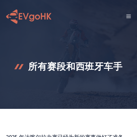
跳
至
菜
内
容
单
所有赛段和西班牙车手