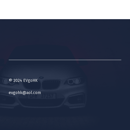
© 2024 EVgoHK
evgohk@aol.com