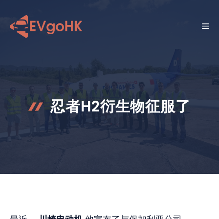
跳
至
菜
内
容
单
忍者H2衍生物征服了