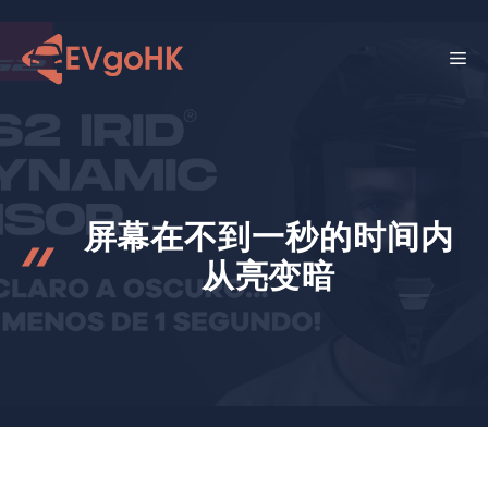
跳
至
菜
内
容
单
屏幕在不到一秒的时间内
从亮变暗