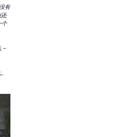
没有
他还
一个
。
 –
战。