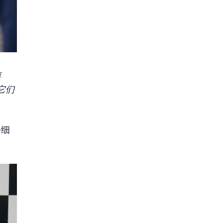
要
它们
仔细