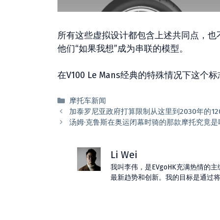
所有这些虚拟设计都包含上述共同点，也
他们“如果我想”成为串联的模型。
在V100 Le Mans经典的特殊情况下这
分
摩托车新闻
类
加泰罗尼亚政府打算限制从这里到2030年的1
汤姆·克鲁斯在奥运闭幕时骑的那款摩托究竟是
Li Wei
我叫李伟，是EVgoHK充满热情
最新趋势和创新。我的目标是通过