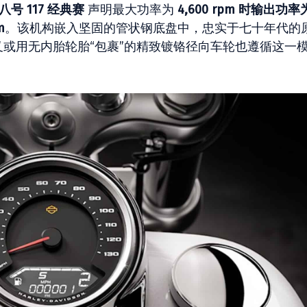
号 117 经典赛
声明最大功率为
4,600 rpm 时输出功率为
m
。该机构嵌入坚固的管状钢底盘中，忠实于七十年代的
缩叉或用无内胎轮胎“包裹”的精致镀铬径向车轮也遵循这一