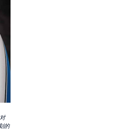
针对
划的