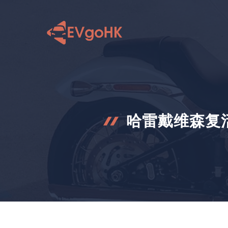
跳
至
内
容
哈雷戴维森复活 