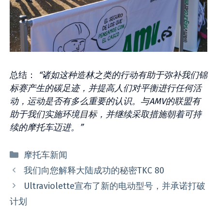
总结：
“诸如这种造林之类的行动有助于弥补我们锦
标赛产生的碳足迹，并提高人们对平衡进行任何活
动，运动是否有多么重要的认识。与AMV的联盟有
助于我们实施环境目标，并继续采取措施朝着可持
续的摩托车迈进。”
分
摩托车新闻
类
我们向您解释大陆成功的秘密TKC 80
Ultraviolette宣布了新的电动型号，并承诺打破
计划