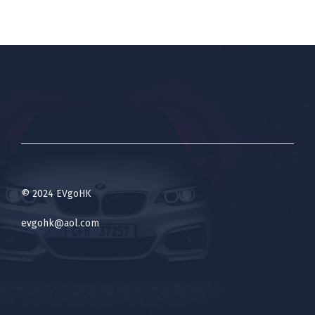
© 2024 EVgoHK
evgohk@aol.com