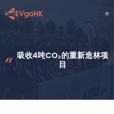
跳
至
菜
内
容
单
吸收4吨CO₂的重新造林项
目