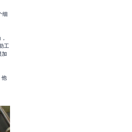
个细
尚，
助工
摸加
他