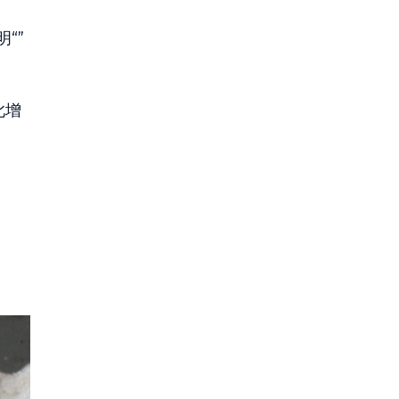
“”
此增