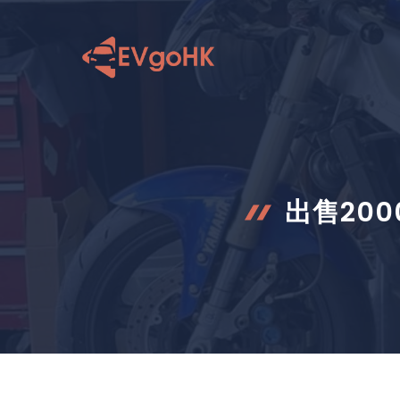
跳
至
内
容
出售20