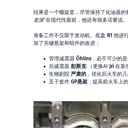
结果是一个螺旋桨，尽管保持了化油器的
老派
“在现代性面前，他还有很多话要说。
准备工作不仅限于发动机。底盘
R1
他进行
加了关键悬架和组件的改进：
管理减震器
Öhlins
，必不可少的是
后减震器
彭斯克
（更换Al
Jri
在某
生物剧院
严肃的
，优化后火车的几
叉子套件
GP悬架
，提高前火车上