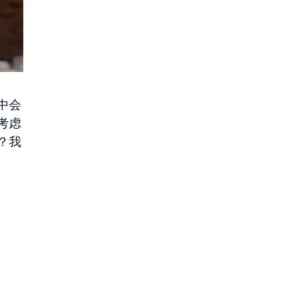
中会
考虑
？我