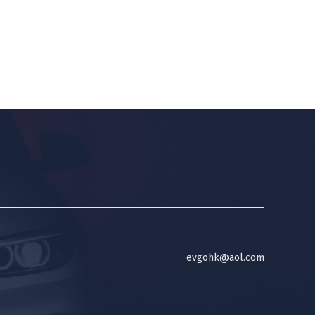
evgohk@aol.com