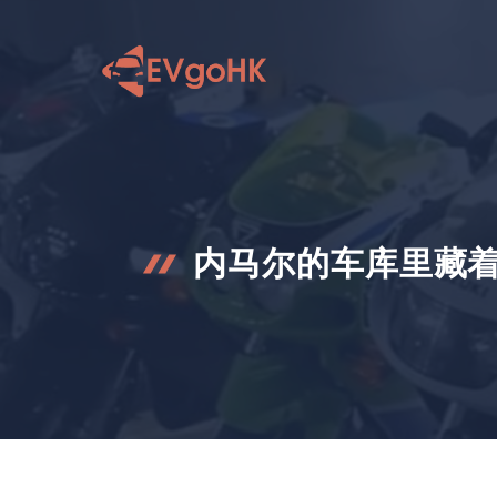
跳
至
内
容
内马尔的车库里藏着