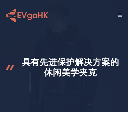
跳
至
菜
内
容
单
具有先进保护解决方案的
休闲美学夹克