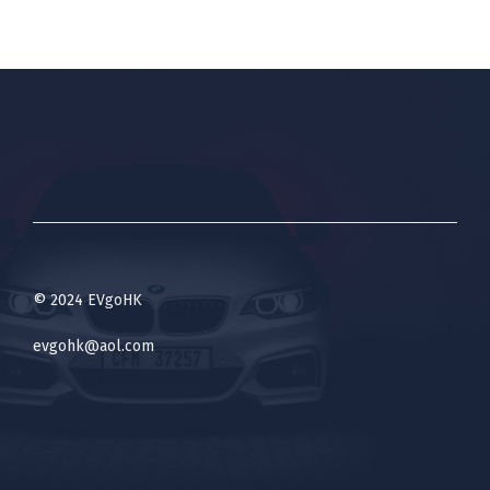
© 2024 EVgoHK
evgohk@aol.com