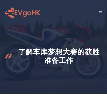
跳
至
菜
内
容
单
了解车库梦想大赛的获胜
准备工作