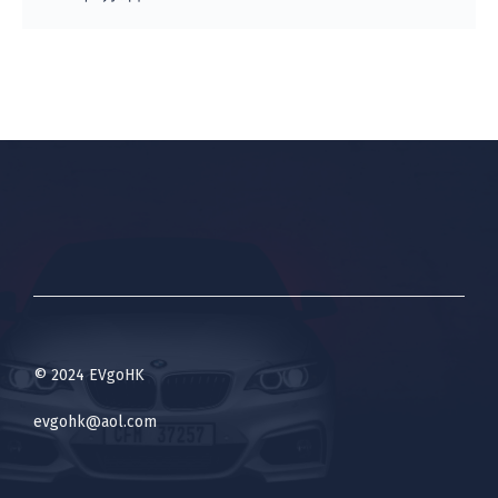
© 2024 EVgoHK
evgohk@aol.com