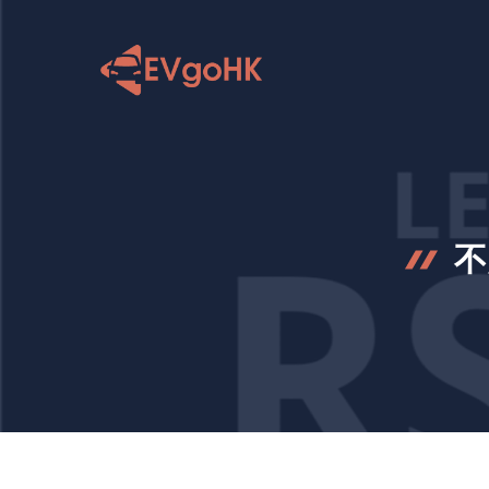
跳
至
内
容
不