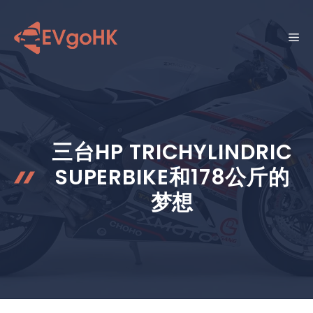
跳
至
菜
内
容
单
三台HP TRICHYLINDRIC
SUPERBIKE和178公斤的
梦想