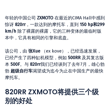
年轻的中国公司
ZXMOTO
在最近的CIMA Hall中感到
惊讶
820rr
，一款达到的摩托车，直到
150 hp和299
km/h
除了裸露的裸露，它的三种变体的最临时版
本中，它具有相同的引擎和底盘。
该公司，由
张Xue
（ex kove），已经迅速发展，
已经产生了四种缸机模型，例如
500RR
及其复古版
本
500F
。与
820rr
我们已经谈到了去年7月，雄心勃
勃
超级自行车
渴望成为迄今为止在中国生产的最快
摩托车。
820RR ZXMOTO将提供三个级
别的好处