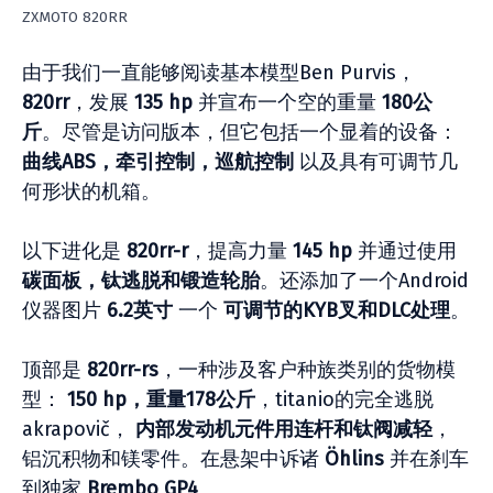
ZXMOTO 820RR
由于我们一直能够阅读基本模型Ben Purvis，
820rr
，发展
135 hp
并宣布一个空的重量
180公
斤
。尽管是访问版本，但它包括一个显着的设备：
曲线ABS，牵引控制，巡航控制
以及具有可调节几
何形状的机箱。
以下进化是
820rr-r
，提高力量
145 hp
并通过使用
碳面板，钛逃脱和锻造轮胎
。还添加了一个Android
仪器图片
6.2英寸
一个
可调节的KYB叉和DLC处理
。
顶部是
820rr-rs
，一种涉及客户种族类别的货物模
型：
150 hp，重量178公斤
，titanio的完全逃脱
akrapovič，
内部发动机元件用连杆和钛阀减轻
，
铝沉积物和镁零件。在悬架中诉诸
Öhlins
并在刹车
到独家
Brembo GP4
。