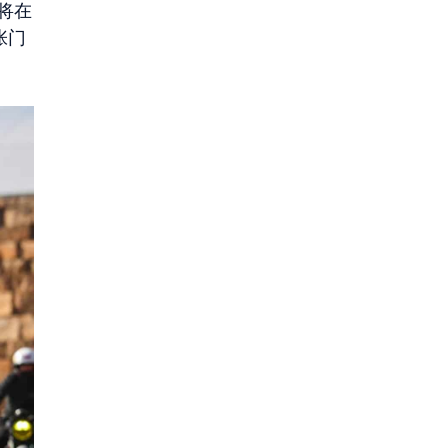
将在
张门