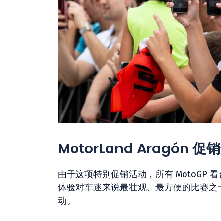
MotorLand Aragón 促
由于这项特别促销活动，所有 MotoGP 
体验对车迷来说最壮观、最方便的比赛之
动。