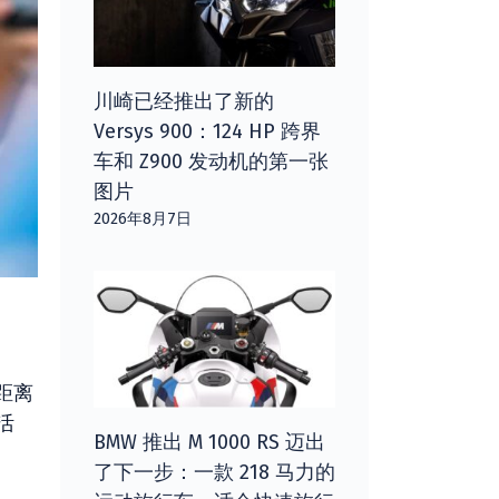
川崎已经推出了新的
Versys 900：124 HP 跨界
车和 Z900 发动机的第一张
图片
2026年8月7日
距离
活
BMW 推出 M 1000 RS 迈出
了下一步：一款 218 马力的