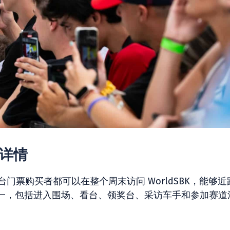
销详情
看台门票购买者都可以在整个周末访问 WorldSBK，能够近
一，包括进入围场、看台、领奖台、采访车手和参加赛道