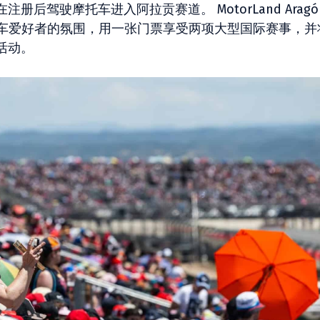
驾驶摩托车进入阿拉贡赛道。 MotorLand Aragó
托车爱好者的氛围，用一张门票享受两项大型国际赛事，并将
活动。