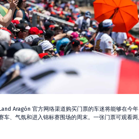
rLand Aragón 官方网络渠道购买门票的车迷将能够在今年 
个充满赛车、气氛和进入锦标赛围场的周末。一张门票可观看