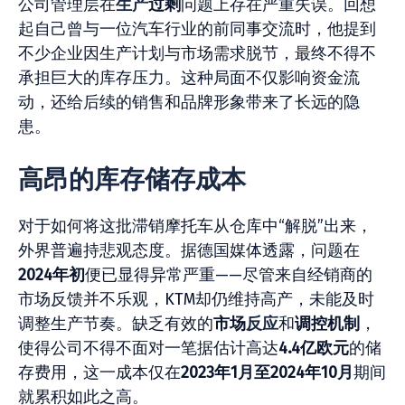
公司管理层在
生产
过剩
问题上存在严重失误。回想
起自己曾与一位汽车行业的前同事交流时，他提到
不少企业因生产计划与市场需求脱节，最终不得不
承担巨大的库存压力。这种局面不仅影响资金流
动，还给后续的销售和品牌形象带来了长远的隐
患。
高昂的库存储存成本
对于如何将这批滞销摩托车从仓库中“解脱”出来，
外界普遍持悲观态度。据德国媒体透露，问题在
2024年初
便已显得异常严重——尽管来自经销商的
市场反馈并不乐观，KTM却仍维持高产，未能及时
调整生产节奏。缺乏有效的
市场
反应
和
调控机制
，
使得公司不得不面对一笔据估计高达
4.4亿欧元
的储
存费用，这一成本仅在
2023年1月至2024年10月
期间
就累积如此之高。