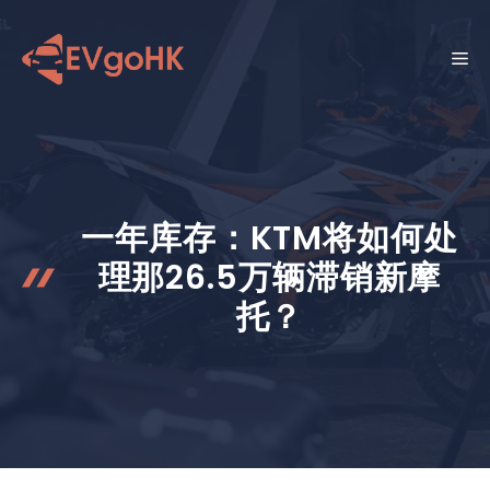
跳
至
菜
内
容
单
一年库存：KTM将如何处
理那26.5万辆滞销新摩
托？