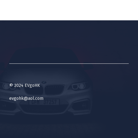
© 2024 EVgoHK
evgohk@aol.com