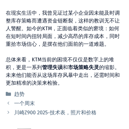
在现实生活中，我曾见证过某小企业因未能及时调
整库存策略而遭遇资金链断裂，这样的教训无不让
人警醒。如今的KTM，正面临着类似的窘境：如何
在短时间内扭转局面，减少高昂的库存成本，同时
重拾市场信心，是摆在他们面前的一道难题。
总体来看，KTM当前的困境不仅仅是数字上的堆
积，更是一系列
管理失
误
和
市
场策略失灵
的缩影。
未来他们能否从这场库存风暴中走出，还需时间和
更加精准的决策来检验。
分
趋势
类
一个周末
川崎Z900 2025-技术表，照片和价格