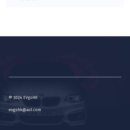
© 2024 EVgoHK
evgohk@aol.com