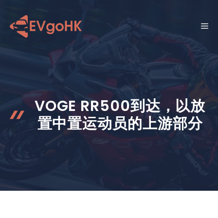
跳
至
菜
内
容
单
VOGE RR500到达，以放
置中置运动员的上游部分