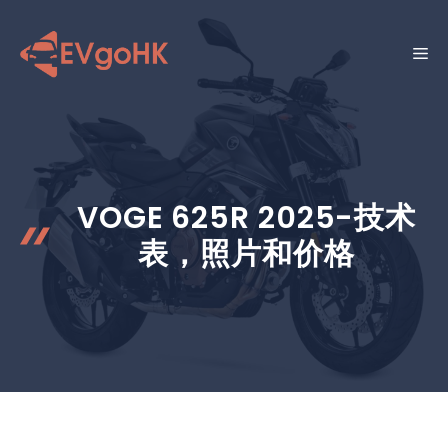
跳
至
菜
内
容
单
VOGE 625R 2025-技术
表，照片和价格