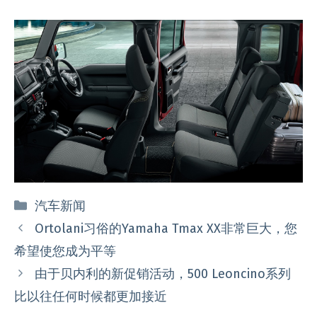
分
汽车新闻
类
Ortolani习俗的Yamaha Tmax XX非常巨大，您
希望使您成为平等
由于贝内利的新促销活动，500 Leoncino系列
比以往任何时候都更加接近