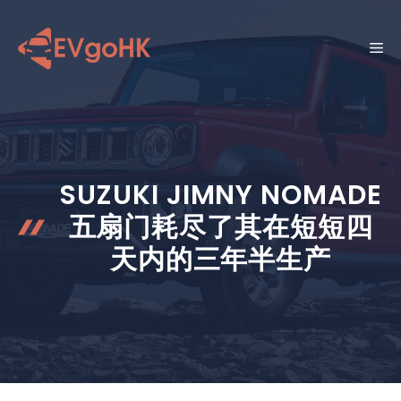
跳
至
菜
内
容
单
SUZUKI JIMNY NOMADE
五扇门耗尽了其在短短四
天内的三年半生产