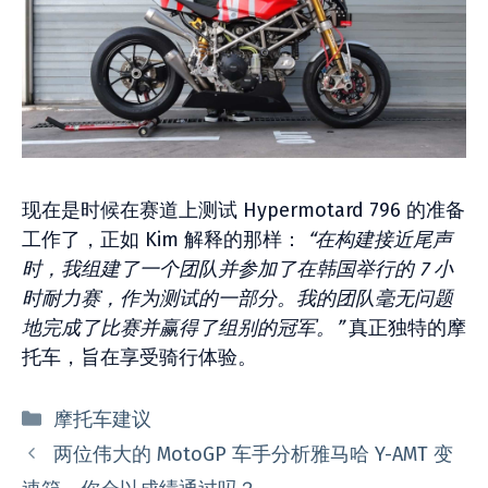
现在是时候在赛道上测试 Hypermotard 796 的准备
工作了，正如 Kim 解释的那样：
“在构建接近尾声
时，我组建了一个团队并参加了在韩国举行的 7 小
时耐力赛，作为测试的一部分。我的团队毫无问题
地完成了比赛并赢得了组别的冠军。”
真正独特的摩
托车，旨在享受骑行体验。
分
摩托车建议
类
两位伟大的 MotoGP 车手分析雅马哈 Y-AMT 变