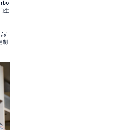
bo
专门生
，同
定制