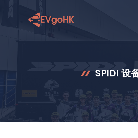
跳
至
内
容
SPIDI 