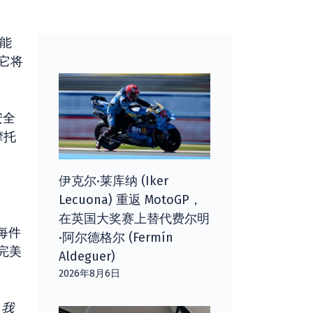
性能
它将
安全
摩托
伊克尔·莱库纳 (Iker
Lecuona) 重返 MotoGP，
在英国大奖赛上替代费尔明
，每件
·阿尔德格尔 (Fermín
完美
Aldeguer)
2026年8月6日
，我