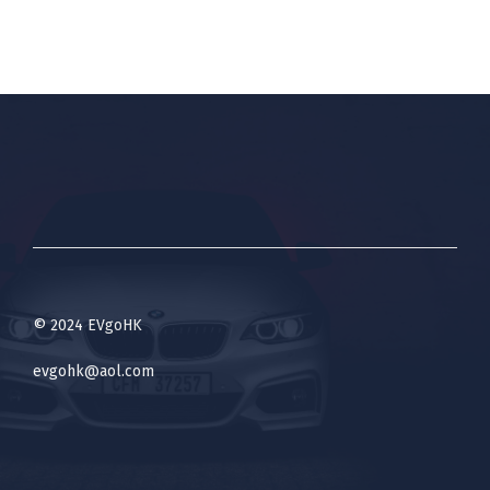
© 2024 EVgoHK
evgohk@aol.com