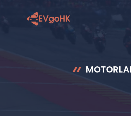
跳
至
内
容
MOTORLA