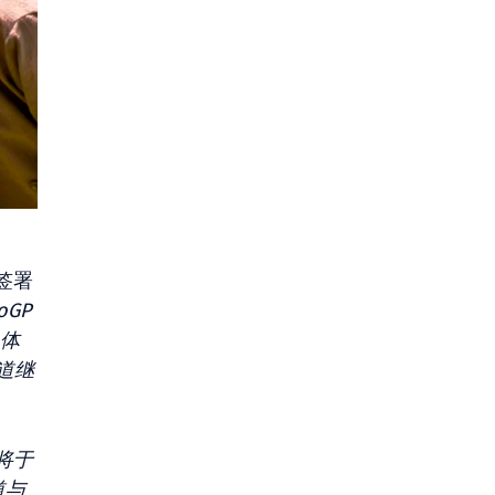
签署
oGP
也体
道继
将于
道与