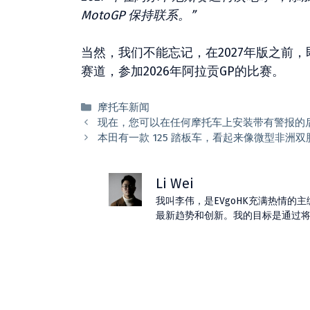
MotoGP 保持联系。”
当然，我们不能忘记，在2027年版之前，
赛道，参加2026年阿拉贡GP的比赛。
分
摩托车新闻
类
现在，您可以在任何摩托车上安装带有警报的后雷达。
本田有一款 125 踏板车，看起来像微型非洲双胞胎
Li Wei
我叫李伟，是EVgoHK充满热情
最新趋势和创新。我的目标是通过