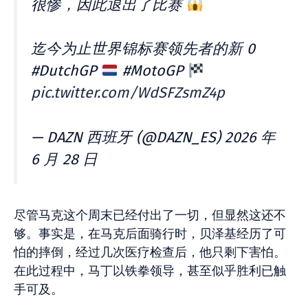
很惨，因此退出了比赛
迄今为止世界锦标赛领先者的新 0
#DutchGP
#MotoGP
pic.twitter.com/WdSFZsmZ4p
— DAZN 西班牙 (@DAZN_ES) 2026 年
6 月 28 日
尽管马克这个周末已经付出了一切，但显然这还不
够。事实是，在马克后面骑行时，贝泽基经历了可
怕的摔倒，经过几次医疗检查后，他只剩下害怕。
在此过程中，马丁以铁拳领导，甚至似乎胜利已触
手可及。