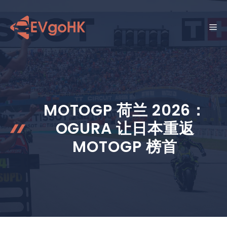
跳
至
菜
内
容
单
MOTOGP 荷兰 2026：
OGURA 让日本重返
MOTOGP 榜首