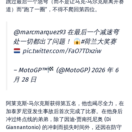
跳过最后一个急弯（而不是让马克·马尔克斯离开赛
道）而“跑了一圈”，不得不爬回第四位。
@marcmarquez93 在最后一个减速弯
处一切都出了问题！
#荷兰大奖赛
pic.twitter.com/FaO7TDxziw
– MotoGP™
(@MotoGP) 2026 年 6
月 28 日
阿莱克斯·马尔克斯获得第五名，他也竭尽全力，在
加泰罗尼亚发生事故后首次完成了比赛。在他身后
冲过终点线的弟弟，除了因迪·贾南托尼奥 (Di
Giannantonio) 的冲刺而损失时间外，还因在防守