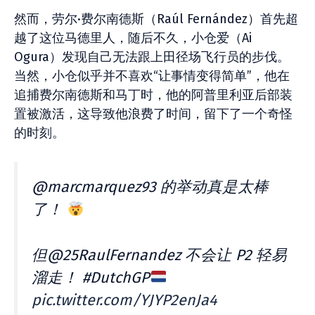
然而，劳尔·费尔南德斯（Raúl Fernández）首先超
越了这位马德里人，随后不久，小仓爱（Ai
Ogura）发现自己无法跟上田径场飞行员的步伐。
当然，小仓似乎并不喜欢“让事情变得简单”，他在
追捕费尔南德斯和马丁时，他的阿普里利亚后部装
置被激活，这导致他浪费了时间，留下了一个奇怪
的时刻。
@marcmarquez93 的举动真是太棒
了！
但@25RaulFernandez 不会让 P2 轻易
溜走！ #DutchGP
pic.twitter.com/YJYP2enJa4