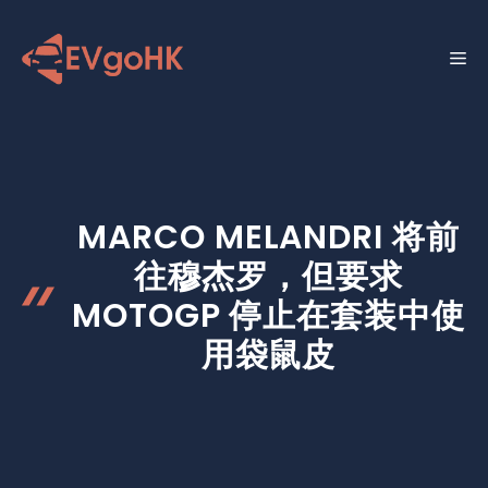
跳
至
菜
内
容
单
MARCO MELANDRI 将前
往穆杰罗，但要求
MOTOGP 停止在套装中使
用袋鼠皮