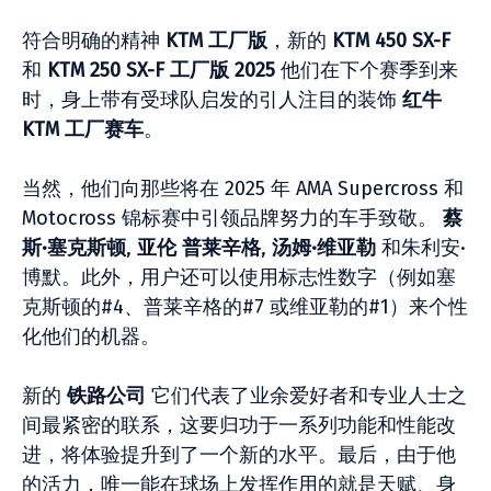
符合明确的精神
KTM 工厂版
，新的
KTM 450 SX-F
和
KTM 250 SX-F 工厂版 2025
他们在下个赛季到来
时，身上带有受球队启发的引人注目的装饰
红牛
KTM 工厂赛车
。
当然，他们向那些将在 2025 年 AMA Supercross 和
Motocross 锦标赛中引领品牌努力的车手致敬。
蔡
斯·塞克斯顿
,
亚伦
普莱辛格
,
汤姆·维亚勒
和朱利安·
博默。此外，用户还可以使用标志性数字（例如塞
克斯顿的#4、普莱辛格的#7 或维亚勒的#1）来个性
化他们的机器。
新的
铁路公司
它们代表了业余爱好者和专业人士之
间最紧密的联系，这要归功于一系列功能和性能改
进，将体验提升到了一个新的水平。最后，由于他
的活力，唯一能在球场上发挥作用的就是天赋、身