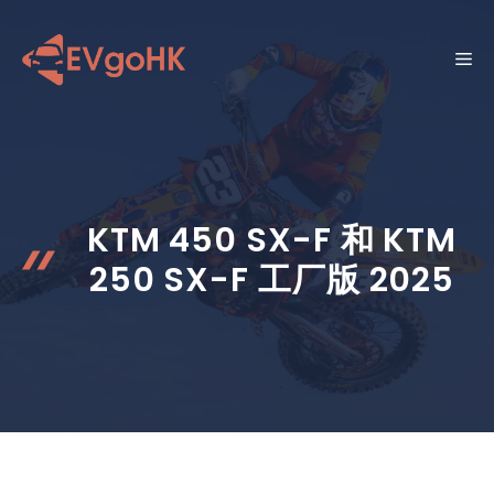
跳
至
菜
内
容
单
KTM 450 SX-F 和 KTM
250 SX-F 工厂版 2025