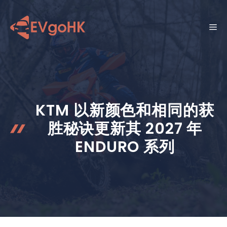
跳
至
菜
内
容
单
KTM 以新颜色和相同的获
胜秘诀更新其 2027 年
ENDURO 系列