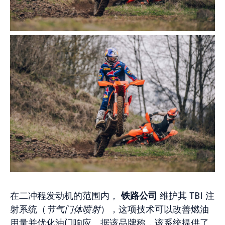
在二冲程发动机的范围内，
铁路公司
维护其 TBI 注
射系统（
节气门体喷射
），这项技术可以改善燃油
用量并优化油门响应。据该品牌称，该系统提供了