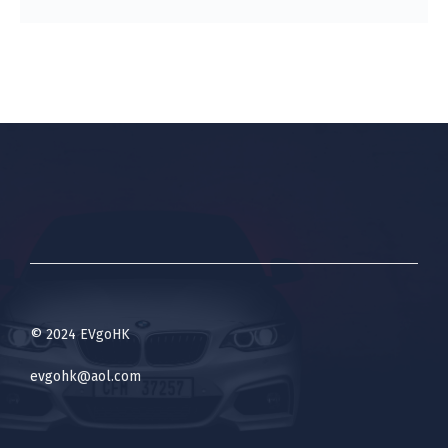
© 2024 EVgoHK
evgohk@aol.com