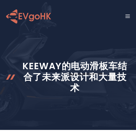
跳
至
菜
内
容
单
KEEWAY的电动滑板车结
合了未来派设计和大量技
术