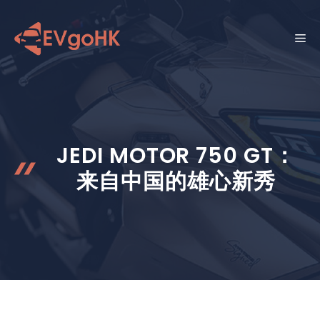
跳
至
菜
内
容
单
JEDI MOTOR 750 GT：
来自中国的雄心新秀