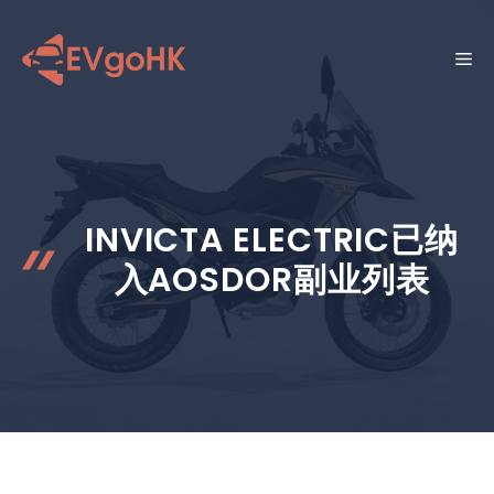
跳
至
菜
内
容
单
INVICTA ELECTRIC已纳
入AOSDOR副业列表