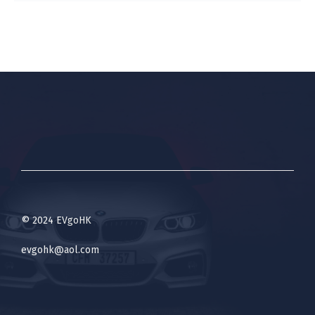
© 2024 EVgoHK
evgohk@aol.com