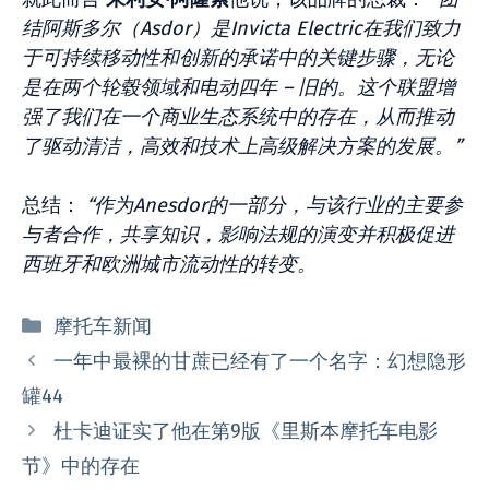
结阿斯多尔（Asdor）是Invicta Electric在我们致力
于可持续移动性和创新的承诺中的关键步骤，无论
是在两个轮毂领域和电动四年 – 旧的。这个联盟增
强了我们在一个商业生态系统中的存在，从而推动
了驱动清洁，高效和技术上高级解决方案的发展。”
总结：
“作为Anesdor的一部分，与该行业的主要参
与者合作，共享知识，影响法规的演变并积极促进
西班牙和欧洲城市流动性的转变。
分
摩托车新闻
类
一年中最裸的甘蔗已经有了一个名字：幻想隐形
罐44
杜卡迪证实了他在第9版《里斯本摩托车电影
节》中的存在