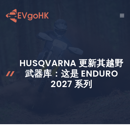
跳
至
菜
内
容
单
HUSQVARNA 更新其越野
武器库：这是 ENDURO
2027 系列