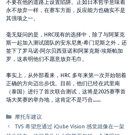
不要在他的道路上设置陷阱。正如日本哲学意味着
永不放弃一样，在赛车方面，反应能力也确实不是
其强项之一。
毫无疑问的是，HRC现有的选择中，除了与阿莱克
斯一起加入测试团队的安东尼奥·希门尼斯之外，还
签下了罗马诺·阿尔贝西亚诺和阿莱克斯·埃斯帕加
罗，这表明他们不愿意放弃毛巾。
事实上，从外部看来，HRC 多年来第一次开始朝着
正确的方向迈出步伐。目前，他们已经在武里南
（泰国）进行了首次联合测试，这将是2025赛季首
场大奖赛的举办地，这肯定不是巧合……
分
摩托车建议
类
TVS 希望您通过 iQube Vision 感觉就像在一架