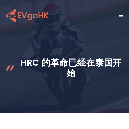
跳
至
菜
内
容
单
HRC 的革命已经在泰国开
始