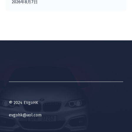
2026年8月7日
© 2024 EVgoHK
evgohk@aol.com