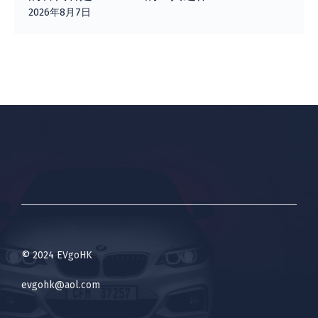
2026年8月7日
© 2024 EVgoHK
evgohk@aol.com