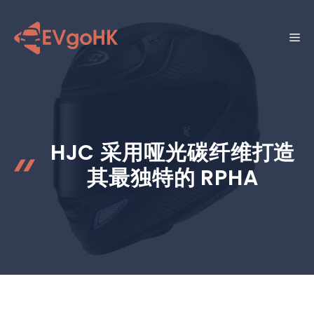
跳
至
菜
内
容
单
HJC 采用哑光碳纤维打造
其最独特的 RPHA