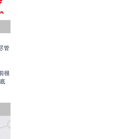
。尽管
前很
椅底