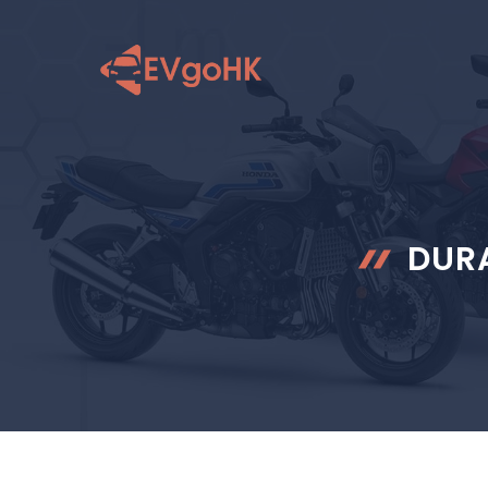
跳
至
内
容
DU