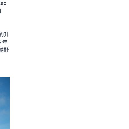
eo
团
的升
 年
越野