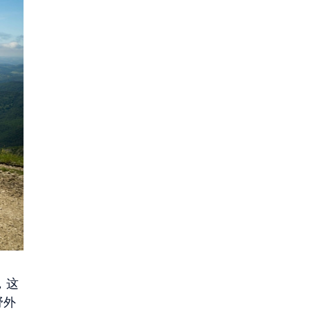
行，这
野外