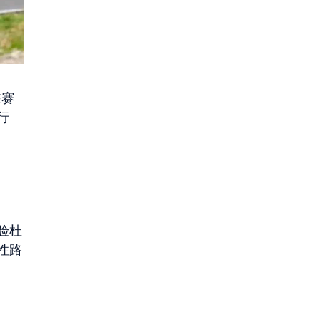
在赛
行
验杜
性路