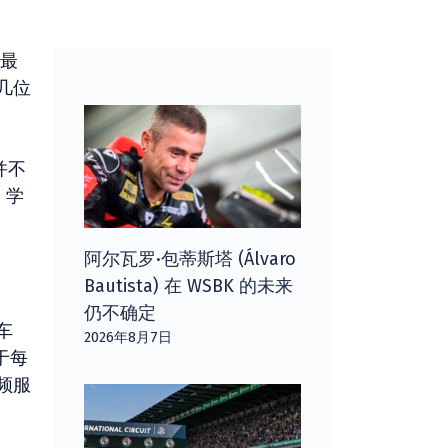
在最
几位
并不
 学
阿尔瓦罗·包蒂斯塔 (Álvaro
Bautista) 在 WSBK 的未来
仍不确定
车
2026年8月7日
对于每
频服