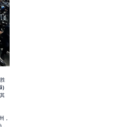
以胜
li）
，其
州，
动，