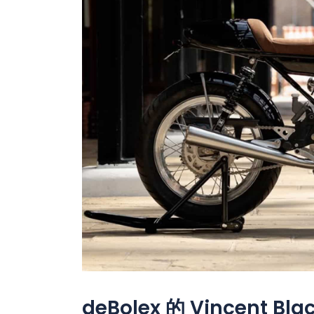
deBolex 的 Vincent B