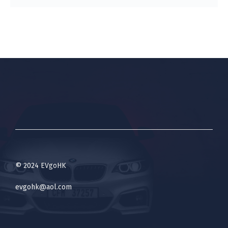
© 2024 EVgoHK
evgohk@aol.com