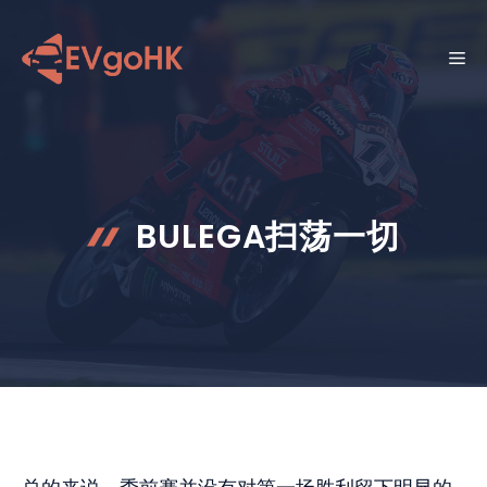
跳
至
菜
内
容
单
BULEGA扫荡一切