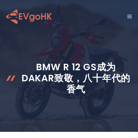
跳
至
菜
内
容
单
BMW R 12 GS成为
DAKAR致敬，八十年代的
香气